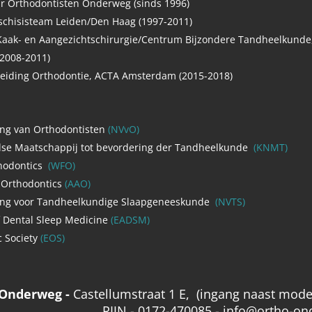
ar Orthodontisten Onderweg (sinds 1996)
 schisisteam Leiden/Den Haag (1997-2011)
 Kaak- en Aangezichtschirurgie/Centrum Bijzondere Tandheelkunde
2008-2011)
pleiding Orthodontie, ACTA Amsterdam (2015-2018)
ng van Orthodontisten
(NVvO)
dse Maatschappij tot bevordering der Tandheelkunde
(KNMT)
hodontics
(WFO)
 Orthodontics
(AAO)
ing voor Tandheelkundige Slaapgeneeskunde
(NVTS)
 Dental Sleep Medicine
(EADSM)
 Society
(EOS)
 Onde
rweg -
Castellumstraat 1 E, (ingang naast mode
RIJN -
0172-470085 - info@ortho-on