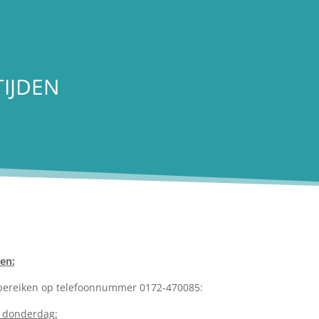
IJDEN
en:
h bereiken op telefoonnummer 0172-470085:
 donderdag: