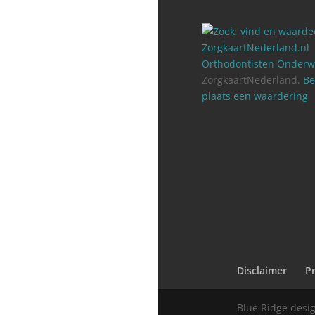
Orthodontisten Onder
ZorgkaartNederland.
Be
plaats een waardering
Disclaimer
Pr
Blue Ridge desi