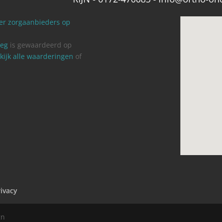
weg
is gewaardeerd op
kijk alle waarderingen
of
ivacy
gn