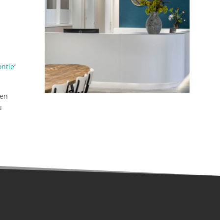
ntie’
 en
u