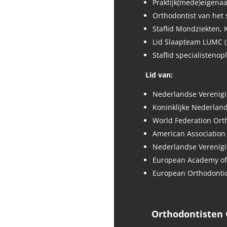
Praktijk(mede)eigena
Orthodontist van het
Staflid Mondziekten,
Lid Slaapteam LUMC (
Staflid specialisteno
Lid van:
Nederlandse Verenigi
Koninklijke Nederlan
World Federation Ort
American Association
Nederlandse Verenig
European Academy of
European Orthodontic
Orthodontisten