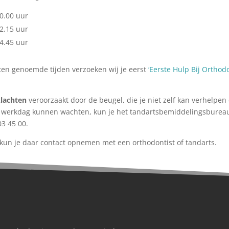
0.00 uur
2.15 uur
4.45 uur
ten genoemde tijden verzoeken wij je eerst
‘Eerste Hulp Bij Orthodo
klachten
veroorzaakt door de beugel, die je niet zelf kan verhelpen
de werkdag kunnen wachten, kun je het tandartsbemiddelingsburea
03 45 00.
, kun je daar contact opnemen met een orthodontist of tandarts.