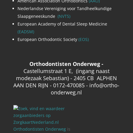
American Association Orthodontics
(AAO)
Nederlandse Vereniging voor Tandheelkundige
Slaapgeneeskunde
(NVTS)
European Academy of Dental Sleep Medicine
(EADSM)
European Orthodontic Society
(EOS)
Orthodontisten Onde
rweg -
Castellumstraat 1 E, (ingang naast
modezaak Sebastian) -
2405 CB ALPHEN
AAN DEN RIJN -
0172-470085 - info@ortho-
onderweg.nl
Orthodontisten Onderweg
is