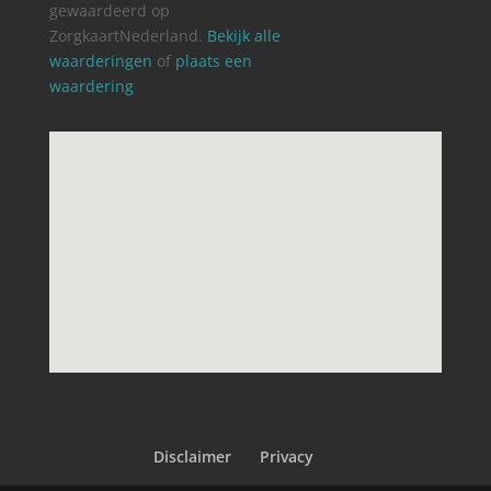
gewaardeerd op
ZorgkaartNederland.
Bekijk alle
waarderingen
of
plaats een
waardering
Disclaimer
Privacy